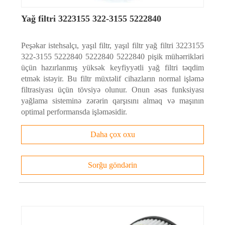
sonra yağ təzyiqinin yığılmasında gecikmənin qarşısını almaq üçün edilir;
Yağ filtri 3223155 322-3155 5222840
anti-drainback klapan olmadan, təzyiqli yağ mühərrikin işçi hissələrinə
getməzdən əvvəl filtri doldurmalı olacaq. Bu vəziyyət ilkin yağ
Peşəkar istehsalçı, yaşıl filtr, yaşıl filtr yağ filtri 3223155
çatışmazlığı səbəbindən hərəkət edən hissələrin vaxtından əvvəl
322-3155 5222840 5222840 5222840 pişik mühərrikləri
aşınmasına səbəb ola bilər.
üçün hazırlanmış yüksək keyfiyyətli yağ filtri təqdim
etmək istəyir. Bu filtr müxtəlif cihazların normal işləmə
filtrasiyası üçün tövsiyə olunur. Onun əsas funksiyası
yağlama sisteminə zərərin qarşısını almaq və maşının
optimal performansda işləməsidir.
Daha çox oxu
Sorğu göndərin
Yağ filtrlərinin növləri
Mexanik
Mexaniki dizaynlarda asılmış çirkləndiriciləri tutmaq və sekvestr etmək
üçün toplu materialdan (məsələn, pambıq tullantıları) və ya büzməli Filtr