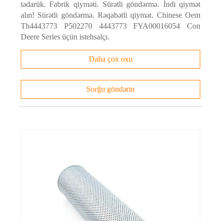
tədarük. Fabrik qiyməti. Sürətli göndərmə. İndi qiymət
alın! Sürətli göndərmə. Rəqabətli qiymət. Chinese Oem
Th4443773 P502270 4443773 FYA00016054 Con
Deere Series üçün istehsalçı.
Daha çox oxu
Sorğu göndərin