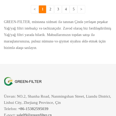
<
1
2
3
4
5
>
GREEN-FILTER, müstəsna xidməti ilə tanınan Çində yerləşən peşəkar
Yağ/yağ filtri istehsalçı və təchizatçıdır. Zavod olaraq biz fərdiləşdirilmiş
Yağ/yağ filtri yarada bilərik. Məhsullarımızın topdan satışı ilə
maraqlanırsınızsa, pulsuz nümunə və qiymət siyahısı əldə etmək üçün
bizimlə əlaqə saxlayın.
Ünvan: NO.2, Shanha Road, Nanmingshan Street, Liandu District,
Lishui City, Zhejiang Province, Çin
Telefon:
+86-15382595039
E-poçt:
sale09@greenfilter.cn