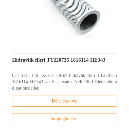
Hidravlik filtri TT220735 1816114 HE343
Çin Yaşıl filtri Xüsusi OEM hidravlik filtri TT220735
1816114 HE343 və Ekskavator Neft Filtri Elementinin
digər modelləri.
Daha çox oxu
Sorğu göndərin