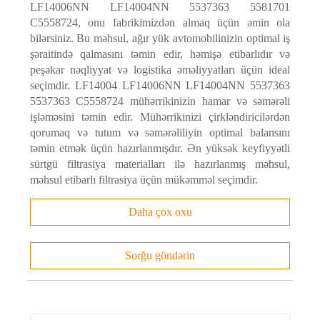
LF14006NN LF14004NN 5537363 5581701
C5558724, onu fabrikimizdən almaq üçün əmin ola
bilərsiniz. Bu məhsul, ağır yük avtomobilinizin optimal iş
JCB üçün əvəzedici kağız filtr elementi
şəraitində qalmasını təmin edir, həmişə etibarlıdır və
peşəkar nəqliyyat və logistika əməliyyatları üçün ideal
Mühərrikin ilk yağ filtrləri patron (və ya dəyişdirilə bilən element)
seçimdir. LF14004 LF14006NN LF14004NN 5537363
konstruksiyası idi, burada daimi korpusda dəyişdirilə bilən filtr elementi
5537363 C5558724 mühərrikinizin hamar və səmərəli
və ya patron var idi. Korpus ya birbaşa mühərrikə, ya da onu mühərrikə
işləməsini təmin edir. Mühərrikinizi çirkləndiricilərdən
birləşdirən tədarük və qaytarma boruları ilə uzaqdan quraşdırılır. 1950-ci
qorumaq və tutum və səmərəliliyin optimal balansını
təmin etmək üçün hazırlanmışdır. Ən yüksək keyfiyyətli
illərin ortalarında, spin-on yağ filtri dizaynı təqdim edildi: montaj
Kawasaki W175-də
sürtgü filtrasiya materialları ilə hazırlanmış məhsul,
yerindən açılmalı, atılmalı və yenisi ilə əvəz edilməli olan müstəqil
motosikletin yağ
məhsul etibarlı filtrasiya üçün mükəmməl seçimdir.
korpus və elementlər qrupu. Bu, filtr dəyişikliklərini daha rahat və
filtrləri. Köhnə (solda)
potensial olaraq daha az qarışıq etdi və tez bir zamanda dünya avtomobil
və yeni (sağda).
Daha çox oxu
istehsalçıları tərəfindən quraşdırılan dominant yağ filtri növünə çevrildi.
Konversiya dəstləri əvvəlcə patron tipli filtrlərlə təchiz edilmiş
Sorğu göndərin
avtomobillər üçün təklif edilmişdir. 1990-cı illərdə xüsusilə Avropa və
Asiya avtomobil istehsalçıları dəyişdirilə bilən elementli filtr
konstruksiyasına üstünlük verməyə başladılar, çünki hər filtr dəyişikliyi
ilə daha az tullantı əmələ gətirir. Amerika avtomobil istehsalçıları eyni