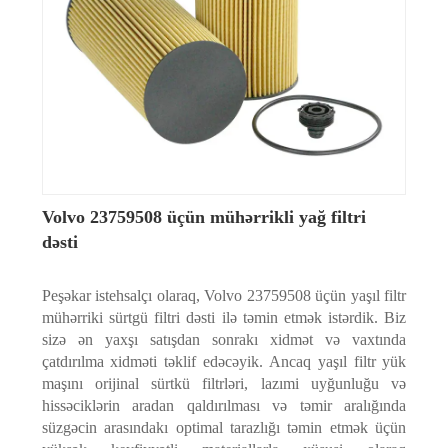
Volvo 23759508 üçün mühərrikli yağ filtri
dəsti
Peşəkar istehsalçı olaraq, Volvo 23759508 üçün yaşıl filtr
mühərriki sürtgü filtri dəsti ilə təmin etmək istərdik. Biz
sizə ən yaxşı satışdan sonrakı xidmət və vaxtında
çatdırılma xidməti təklif edəcəyik. Ancaq yaşıl filtr yük
maşını orijinal sürtkü filtrləri, lazımi uyğunluğu və
hissəciklərin aradan qaldırılması və təmir aralığında
süzgəcin arasındakı optimal tarazlığı təmin etmək üçün