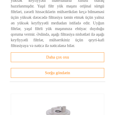
yüksək keyfiyyətli materiallarla xüsusi olaraq
hazırlanmışdır. Yaşıl filtr yük maşını orijinal sürtgü
filtrləri, zərərli hissəciklərin mühərrikdən keçə bilməməsi
üçün yüksək dərəcədə filtrasiya təmin etmək üçün yalnız
ən yüksək keyfiyyətli mediadan istifadə edir. Uyğun
filtrlər, yaşıl filtrli yük maşınınıza ehtiyac duyduğu
qoruma vermir. Əslində, aşağı filtrasiya nisbətləri ilə aşağı
keyfiyyətli filtrlər, mühərrikiniz üçün qeyri-kafi
filtrasiyaya və nəticə ilə nəticələnə bilər.
Daha çox oxu
Sorğu göndərin