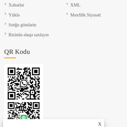
Xəbərlər
XML
Yüklə
Məxfilik Siyasəti
Sorğu göndərin
Bizimlə əlaqə saxlayın
QR Kodu
X