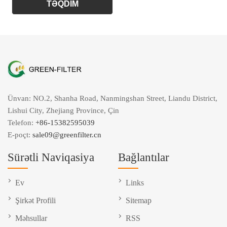
Ünvan: NO.2, Shanha Road, Nanmingshan Street, Liandu District,
Lishui City, Zhejiang Province, Çin
Telefon:
+86-15382595039
E-poçt:
sale09@greenfilter.cn
Sürətli Naviqasiya
Bağlantılar
Ev
Links
Şirkət Profili
Sitemap
Məhsullar
RSS