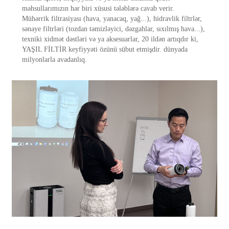
məhsullarımızın hər biri xüsusi tələblərə cavab verir.
Mühərrik filtrasiyası (hava, yanacaq, yağ...), hidravlik filtrlər,
sənaye filtrləri (tozdan təmizləyici, dəzgahlar, sıxılmış hava...),
texniki xidmət dəstləri və ya aksesuarlar, 20 ildən artıqdır ki,
YAŞIL FİLTİR keyfiyyəti özünü sübut etmişdir. dünyada
milyonlarla avadanlıq.