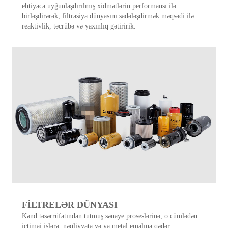
ehtiyaca uyğunlaşdırılmış xidmətlərin performansı ilə
birləşdirərək, filtrasiya dünyasını sadələşdirmək məqsədi ilə
reaktivlik, təcrübə və yaxınlıq gətiririk.
FİLTRELƏR DÜNYASI
Kənd təsərrüfatından tutmuş sənaye proseslərinə, o cümlədən
ictimai işlərə, nəqliyyata və ya metal emalına qədər