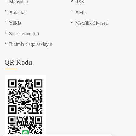
Məhsullar
RSS
Xəbərlər
XML
Yüklə
Məxfilik Siyasəti
Sorğu göndərin
Bizimlə əlaqə saxlayın
QR Kodu