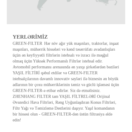
YERLƏRİMİZ
GREEN-FILTER Hər növ ağır yük maşınları, traktorlar, inşaat
maşınları, mühərrik hissələri və kənd təsərrüfatı avadanlıqları
üçün ən keyfiyyətli filtrlərin istehsalı və ixracı ilə məşğul
olmaq üçün Yüksək Performanslı Filtrlər istehsal edir.
Avtomobil performansı arenasında ən yaxşı şirkətlərdən bəziləri
YAŞIL FİLTİRİ qəbul etdilər və GREEN-FILTER
istehsalçılarının davamlı innovativ səyləri ilə biznesin ən böyük
adlarının bir çoxu mühərriklərinin təmiz və güclü işləməsi üçün
GREEN-FILTER-ə etibar edirlər. Siz də etməlisiniz.
ZHENHANG FILTER tam YAŞIL FİLTRELƏRİ Orijinal
Əvəzedici Hava Filtrləri, Rəng Uyğunlaşdıran Konus Filtrləri,
Filtr Yağı və Təmizləmə Dəstlərini daşıyır. Yaşıl komandanın
bir hissəsi olun - GREEN-FILTER-dən üstün filtrasiya əldə
edin!