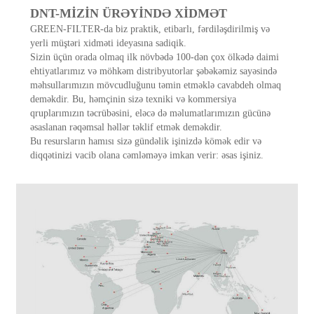
DNT-MİZİN ÜRƏYİNDƏ XİDMƏT
GREEN-FILTER-da biz praktik, etibarlı, fərdiləşdirilmiş və
yerli müştəri xidməti ideyasına sadiqik.
Sizin üçün orada olmaq ilk növbədə 100-dən çox ölkədə daimi
ehtiyatlarımız və möhkəm distribyutorlar şəbəkəmiz sayəsində
məhsullarımızın mövcudluğunu təmin etməklə cavabdeh olmaq
deməkdir. Bu, həmçinin sizə texniki və kommersiya
qruplarımızın təcrübəsini, eləcə də məlumatlarımızın gücünə
əsaslanan rəqəmsal həllər təklif etmək deməkdir.
Bu resursların hamısı sizə gündəlik işinizdə kömək edir və
diqqətinizi vacib olana cəmləməyə imkan verir: əsas işiniz.