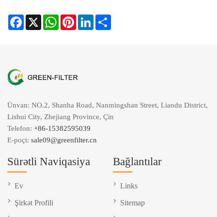
Facebook
X
WhatsApp
Pinterest
LinkedIn
Share
Ünvan: NO.2, Shanha Road, Nanmingshan Street, Liandu District,
Lishui City, Zhejiang Province, Çin
Telefon:
+86-15382595039
E-poçt:
sale09@greenfilter.cn
Sürətli Naviqasiya
Bağlantılar
Ev
Links
Şirkət Profili
Sitemap