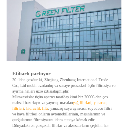
Etibarlı partnyor
20 ildən çoxdur ki, Zhejiang Zhenhang International Trade
Co., Ltd mobil avadanlıq və sənaye prosesləri üçün filtrasiya və
ayırma həlləri üzrə ixtisaslaşmışdır.
Mütəxəssislər üçün aparıcı tərəfdaş kimi biz 20000-dən çox
məhsul hazırlayır və yayırıq, məsələn
yağ filtrləri
,
yanacaq
filtrləri
,
hidravlik filtr
, yanacaq suyu ayırıcısı, soyuducu filtri
və hava filtrləri onların avtomobillərinin, maşınlarının və
qurğularının filtrasiyasını idarə etməyə kömək edir.
Dünyadakı ən çoxşaxəli filtrlər və aksesuarların çeşidini hər