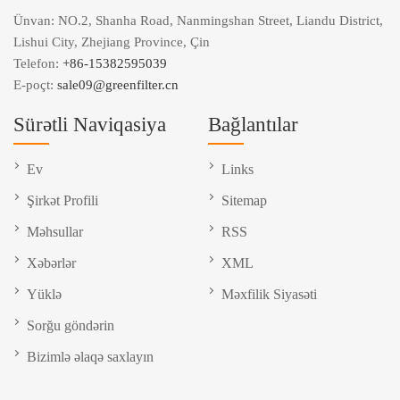
Ünvan: NO.2, Shanha Road, Nanmingshan Street, Liandu District,
Lishui City, Zhejiang Province, Çin
Telefon:
+86-15382595039
E-poçt:
sale09@greenfilter.cn
Sürətli Naviqasiya
Bağlantılar
Ev
Links
Şirkət Profili
Sitemap
Məhsullar
RSS
Xəbərlər
XML
Yüklə
Məxfilik Siyasəti
Sorğu göndərin
Bizimlə əlaqə saxlayın