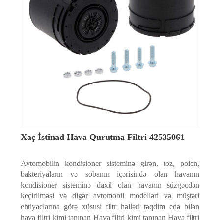
Xaç İstinad Hava Qurutma Filtri 42535061
Avtomobilin kondisioner sisteminə girən, toz, polen,
bakteriyaların və sobanın içərisində olan havanın
kondisioner sisteminə daxil olan havanın süzgəcdən
keçirilməsi və digər avtomobil modelləri və müştəri
ehtiyaclarına görə xüsusi filtr həlləri təqdim edə bilən
hava filtri kimi tanınan Hava filtri kimi tanınan Hava filtri