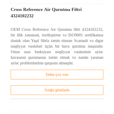
Cross Reference Air Qurutma Filtri
4324102232
OEM Cross Reference Air Qurutma filtri 4324102232,
bir illik zəmanəti, özelleştirme və ISO9001 sertifikatına
dəstək olan Yaşıl filtrlə təmin olunan Scanault və digər
nəqliyyat vasitələri üçün bir hava qurutma maşınıdır.
Onun əsas funksiyası nəqliyyat vasitəsinin əyləc
havasının qurumasını təmin etmək və nəmin yaranan
əyləc problemlərinin qarşısını almaqdır.
Daha çox oxu
Sorğu göndərin