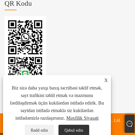
QR Kodu
X
Biz sizə daha yaxşı baxış təcrübəsi təklif etmək,
sayt trafikini təhlil etmək və məzmunu
fərdiləşdirmək üçün kukilərdən istifadə edirik. Bu
saytdan istifadə etməklə siz kukilərdən
istifadəmizlə razılaşırsınız.
Məxfilik Siyasəti
Copyright © 2024 Zhejiang Zhenhang International Trade Co., Ltd.
Bütün hüquqlar qorunur.
Rədd edin
Qəbul edin