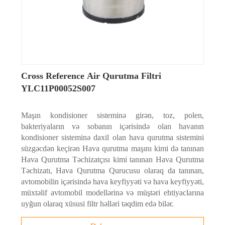
Cross Reference Air Qurutma Filtri
YLC11P00052S007
Maşın kondisioner sisteminə girən, toz, polen,
bakteriyaların və sobanın içərisində olan havanın
kondisioner sisteminə daxil olan hava qurutma sistemini
süzgəcdən keçirən Hava qurutma maşını kimi də tanınan
Hava Qurutma Təchizatçısı kimi tanınan Hava Qurutma
Təchizatı, Hava Qurutma Qurucusu olaraq da tanınan,
avtomobilin içərisində hava keyfiyyəti və hava keyfiyyəti,
müxtəlif avtomobil modellərinə və müştəri ehtiyaclarına
uyğun olaraq xüsusi filtr həlləri təqdim edə bilər.