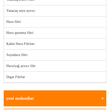
Hava əyləc sistemləri.
Üstün filtrasiya performansına malik düzgün kartric quraşdırmaqla əyləc
Yanacaq suyu ayırıcı
nasazlığından qaçın.
Hava filtri
Hava qurutma filtri
Kabin Hava Filtrləri
Soyuducu filtri
Hava/yağ ayırıcı filtr
Digər Filtrlər
yeni məhsullar