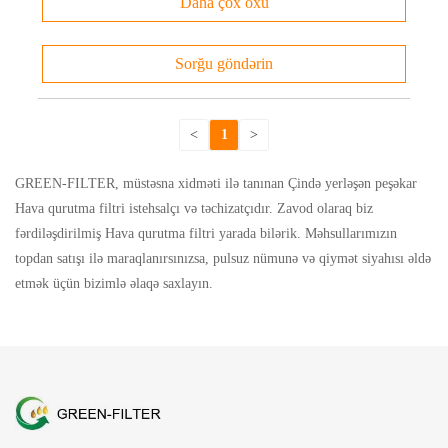
Daha çox oxu
Sorğu göndərin
<
1
>
GREEN-FILTER, müstəsna xidməti ilə tanınan Çində yerləşən peşəkar
Hava qurutma filtri istehsalçı və təchizatçıdır. Zavod olaraq biz
fərdiləşdirilmiş Hava qurutma filtri yarada bilərik. Məhsullarımızın
topdan satışı ilə maraqlanırsınızsa, pulsuz nümunə və qiymət siyahısı əldə
etmək üçün bizimlə əlaqə saxlayın.