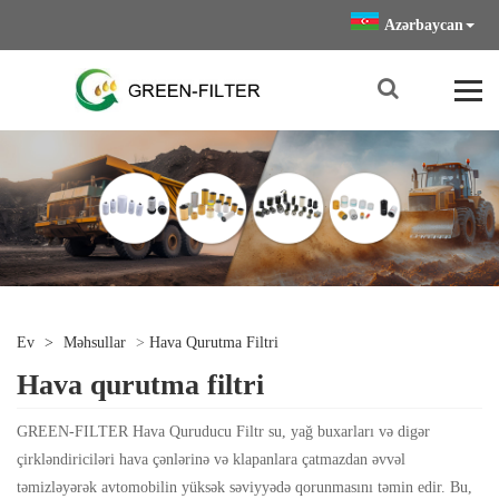
Azərbaycan
Ev
>
Məhsullar
>
Hava Qurutma Filtri
Hava qurutma filtri
GREEN-FILTER Hava Quruducu Filtr su, yağ buxarları və digər
çirkləndiriciləri hava çənlərinə və klapanlara çatmazdan əvvəl
təmizləyərək avtomobilin yüksək səviyyədə qorunmasını təmin edir. Bu,