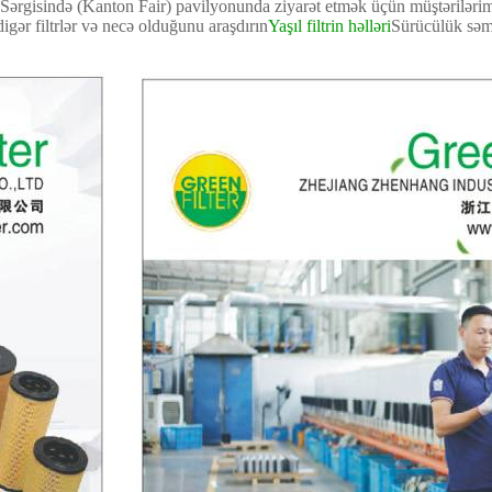
c Sərgisində (Kanton Fair) pavilyonunda ziyarət etmək üçün müştərilərim
digər filtrlər və necə olduğunu araşdırın
Yaşıl filtrin həlləri
Sürücülük səmər