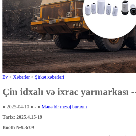
Ev
>
Xəbərlər
>
Şirkət xəbərləri
Çin idxalı və ixrac yarmarkası --- 
●
2025-04-10
●
-
●
Mənə bir mesaj buraxın
Tarix: 2025.4.15-19
Booth №9.3c09