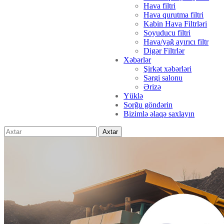
Hava filtri
Hava qurutma filtri
Kabin Hava Filtrləri
Soyuducu filtri
Hava/yağ ayırıcı filtr
Digər Filtrlər
Xəbərlər
Şirkət xəbərləri
Sərgi salonu
Ərizə
Yüklə
Sorğu göndərin
Bizimlə əlaqə saxlayın