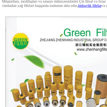
Müştərilərə, tərəfdaşları və sənaye mütəxəssislərini Çin İdxal və İxra
cümlədən yağ filtrləri haqqında məlumat əldə edin,
hidravlik filtrlər
və 