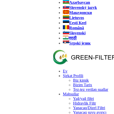
Azərbaycan
Slovenský jazyk
Македонски
Lietuvos
Eesti Keel
Română
Slovenski
मराठी
Srpski језик
Ev
Şirkət Profili
Biz kimik
Bizim Tarix
Tez-tez verilən suallar
Məhsullar
Yağ/yağ filtri
Hidravlik Filtr
Yanacaq/Dizel Filtri
Yanacaq suyu ayırıcı