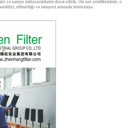
izi və sənaye mütəxəssislərini dəvət edirik. Ən son yeniliklərimiz, o
əliliyi, etibarlılığı və sənayesi arasında innovasiya.