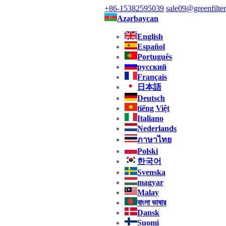
+86-15382595039
sale09@greenfilter
Azərbaycan
English
Español
Português
русский
Français
日本語
Deutsch
tiếng Việt
Italiano
Nederlands
ภาษาไทย
Polski
한국어
Svenska
magyar
Malay
বাংলা ভাষার
Dansk
Suomi