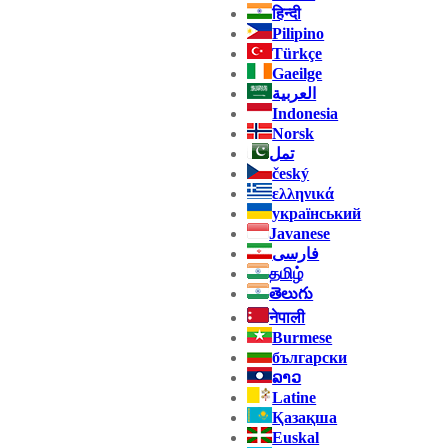
हिन्दी
Pilipino
Türkçe
Gaeilge
العربية
Indonesia
Norsk‎
تمل
český
ελληνικά
український
Javanese
فارسی
தமிழ்
తెలుగు
नेपाली
Burmese
български
ລາວ
Latine
Қазақша
Euskal