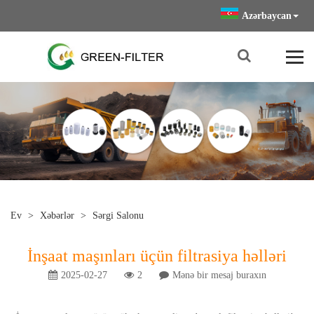
Azərbaycan
Ev
>
Xəbərlər
>
Sərgi Salonu
İnşaat maşınları üçün filtrasiya həlləri
2025-02-27
2
Mənə bir mesaj buraxın