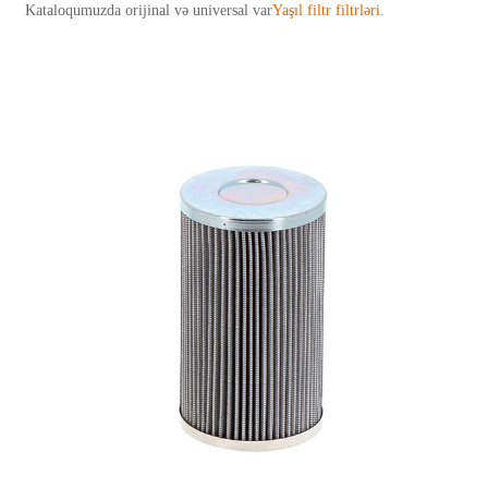
Kataloqumuzda orijinal və universal var
Yaşıl filtr filtrləri
.