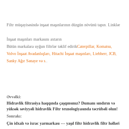
Filtr müqayisəsində inşaat maşınlarının düzgün növünü tapın. Linklər
İnşaat maşınları markasını axtarın
Bütün markalara uyğun filtrlər təklif edirik
Caterpillar, Komatsu,
Volvo İnşaat Avadanlıqları, Hitachi İnşaat maşınları, Liebherr, JCB,
Sanky Ağır Sənaye və s.
.
Əvvəlki:
Hidravlik filtrasiya haqqında çaşqınsınız? Dumanı sındırın və
yüksək səviyyəli hidravlik Filtr texnologiyasında təcrübəli olun!
Sonrakı:
Çin idxalı və ixrac yarmarkası --- yaşıl filtr hidravlik filtr həlləri