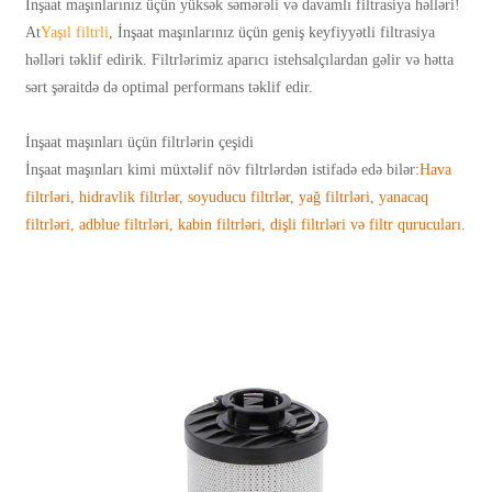
İnşaat maşınlarınız üçün yüksək səmərəli və davamlı filtrasiya həlləri!
At
Yaşıl filtrli
, İnşaat maşınlarınız üçün geniş keyfiyyətli filtrasiya
həlləri təklif edirik. Filtrlərimiz aparıcı istehsalçılardan gəlir və hətta
sərt şəraitdə də optimal performans təklif edir.
İnşaat maşınları üçün filtrlərin çeşidi
İnşaat maşınları kimi müxtəlif növ filtrlərdən istifadə edə bilər:
Hava
filtrləri, hidravlik filtrlər, soyuducu filtrlər, yağ filtrləri, yanacaq
filtrləri, adblue filtrləri, kabin filtrləri, dişli filtrləri və filtr qurucuları
.