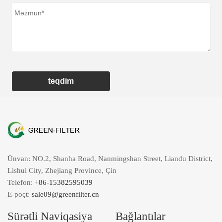
təqdim
Ünvan: NO.2, Shanha Road, Nanmingshan Street, Liandu District,
Lishui City, Zhejiang Province, Çin
Telefon:
+86-15382595039
E-poçt:
sale09@greenfilter.cn
Sürətli Naviqasiya
Bağlantılar