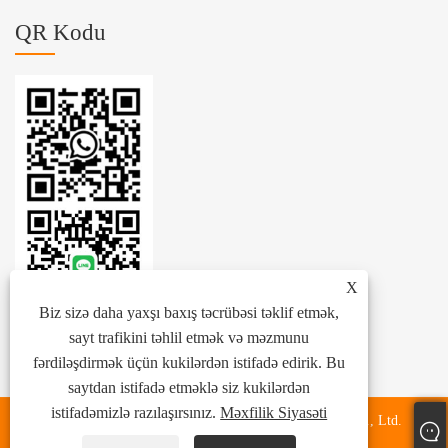
QR Kodu
X
Biz sizə daha yaxşı baxış təcrübəsi təklif etmək,
sayt trafikini təhlil etmək və məzmunu
fərdiləşdirmək üçün kukilərdən istifadə edirik. Bu
saytdan istifadə etməklə siz kukilərdən
istifadəmizlə razılaşırsınız.
Məxfilik Siyasəti
Copyright © 2024 Zhejiang Zhenhang International Trade Co., Ltd.
Bütün hüquqlar qorunur.