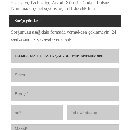
İstehsalçı, Təchizatçı, Zavod, Xüsusi, Topdan, Pulsuz
Nümunə, Qiymət siyahısı üçün Hidravlik filtri
Sorğu göndərin
Sorğunuzu aşağıdakı formada verməkdən çekinmeyin. 24
saat ərzində sizə cavab verəcəyik.