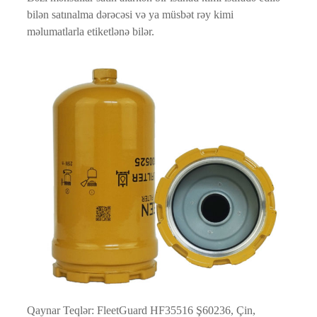
bilən satınalma dərəcəsi və ya müsbət rəy kimi
məlumatlarla etiketlənə bilər.
Qaynar Teqlər: FleetGuard HF35516 Ş60236, Çin,