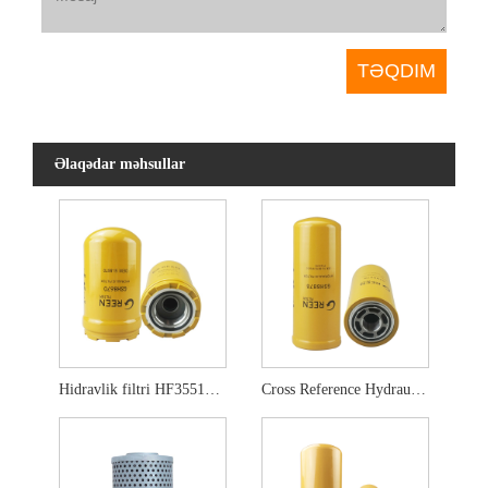
Əlaqədar məhsullar
Hidravlik filtri HF35519 5i-8670 5i-8670x
Cross Reference Hydraulic Filter HF6555