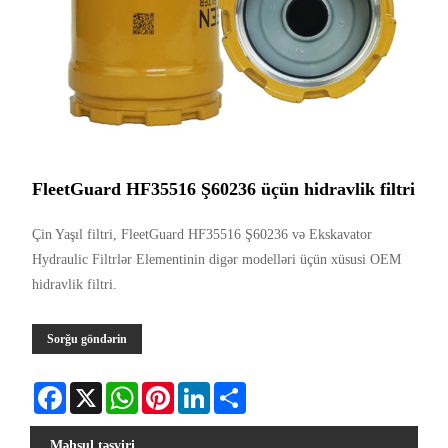
FleetGuard HF35516 Ş60236 üçün hidravlik filtri
Çin Yaşıl filtri, FleetGuard HF35516 Ş60236 və Ekskavator
Hydraulic Filtrlər Elementinin digər modelləri üçün xüsusi OEM
hidravlik filtri.
Sorğu göndərin
Facebook
X
WhatsApp
Pinterest
LinkedIn
Share
Məhsul təsviri