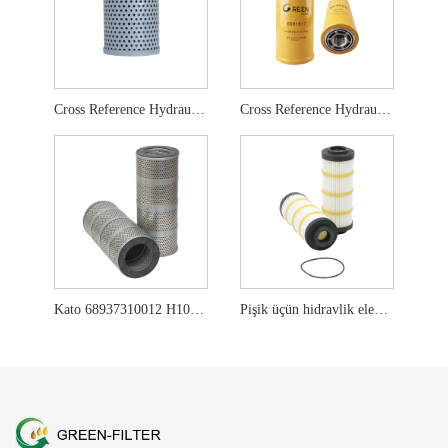
Cross Reference Hydraulic Filter HF6861
Cross Reference Hydraulic Filter HF6588
Kato 68937310012 H1015 P502184 üçün hidravlik element
Pişik üçün hidravlik element 348-1861 PT9536-MPG WL10409