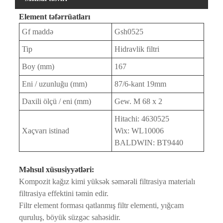
Element təfərrüatları
Gf maddə
Gsh0525
Tip
Hidravlik filtri
Boy (mm)
167
Eni / uzunluğu (mm)
87/6-kant 19mm
Daxili ölçü / eni (mm)
Gew. M 68 x 2
Hitachi: 4630525
Xaçvarı istinad
Wix: WL10006
BALDWIN: BT9440
Məhsul xüsusiyyətləri:
Kompozit kağız kimi yüksək səmərəli filtrasiya materialı
filtrasiya effektini təmin edir.
Filtr element forması qatlanmış filtr elementi, yığcam
quruluş, böyük süzgəc sahəsidir.