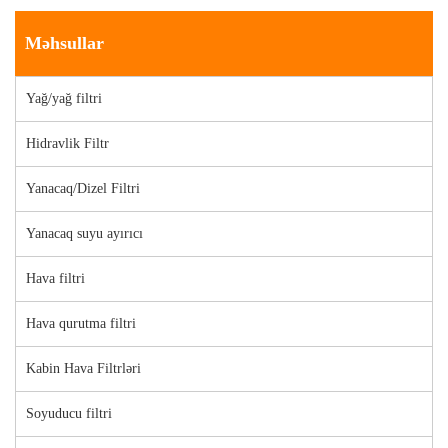
Məhsullar
Yağ/yağ filtri
Hidravlik Filtr
Yanacaq/Dizel Filtri
Yanacaq suyu ayırıcı
Hava filtri
Hava qurutma filtri
Kabin Hava Filtrləri
Soyuducu filtri