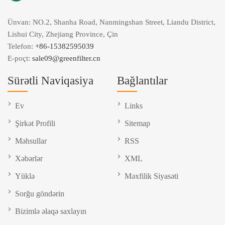
Ünvan: NO.2, Shanha Road, Nanmingshan Street, Liandu District,
Lishui City, Zhejiang Province, Çin
Telefon:
+86-15382595039
E-poçt:
sale09@greenfilter.cn
Sürətli Naviqasiya
Bağlantılar
Ev
Links
Şirkət Profili
Sitemap
Məhsullar
RSS
Xəbərlər
XML
Yüklə
Məxfilik Siyasəti
Sorğu göndərin
Bizimlə əlaqə saxlayın