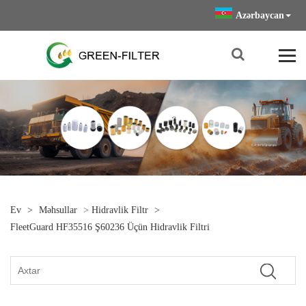
Azərbaycan
Ev
>
Məhsullar
>
Hidravlik Filtr
>
FleetGuard HF35516 Ş60236 Üçün Hidravlik Filtri