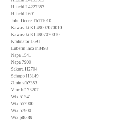
Hitachi L4227353
Hitachi L691
John Deere Th111010
Kawasaki KL49007070010
Kawasaki KL4907070010
Kralinator L691
Luberin incə lh8498
Napa 1541
Napa 7900
Sakura H2704
Schupp H3149
Əmin sfh7353
Vmc hf173207
Wix 51541
Wix 557900
Wix 57900
Wix pt8389