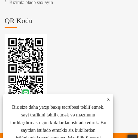
Bizimlə əlaqə saxlayın
QR Kodu
X
Biz sizə daha yaxşı baxış təcrübəsi təklif etmək,
sayt trafikini təhlil etmək və məzmunu
fərdiləşdirmək üçün kukilərdən istifadə edirik. Bu
saytdan istifadə etməklə siz kukilərdən
istifadəmizlə razılaşırsınız.
Məxfilik Siyasəti