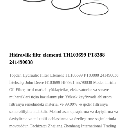
Hidravlik filtr elementi TH103699 PT8388
241490038
Topdan Hydraulic Filter Element TH103699 PT83888 241490038
İstehsalçı John Deere H103699 HF7921 55790038 Model Tırtıllı
Oil Filter, tırtıl markalı yükləyicilər, ekskavatorlar və sənaye
mühərrikləri üçün hazırlanmışdır. Yüksək keyfiyyətli ahlstrom
filtrasiya sənədindəki material və 99.99% -ə qədər filtrasiya
səmərəliliyinə malikdir. Məhsul asan quraşdırma və dəyişdirmə və
dəyişdirmə və müxtəlif qablaşdırma və özelleştirme seçimlərində
mövcuddur. Təchizatçı Zhejiang Zhenhang International Trading