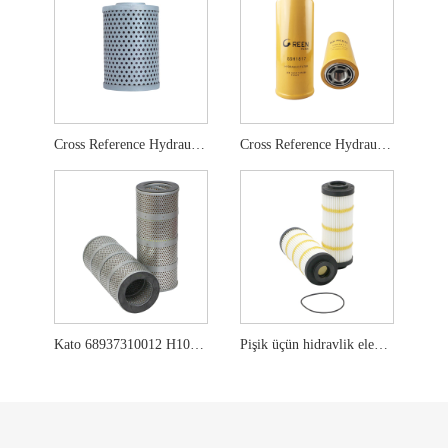
Cross Reference Hydraulic Filter HF6861
Cross Reference Hydraulic Filter HF6588
Kato 68937310012 H1015 P502184 üçün hidravlik element
Pişik üçün hidravlik element 348-1861 PT9536-MPG WL10409