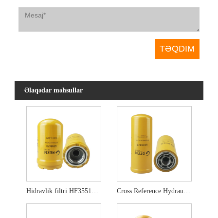
Əlaqədar məhsullar
Hidravlik filtri HF35519 5i-8670 5i-8670x
Cross Reference Hydraulic Filter HF6555