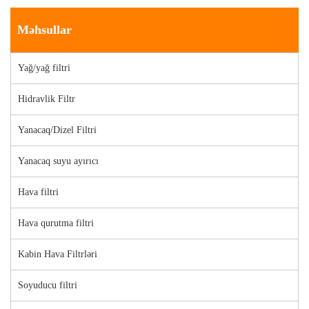
Məhsullar
Yağ/yağ filtri
Hidravlik Filtr
Yanacaq/Dizel Filtri
Yanacaq suyu ayırıcı
Hava filtri
Hava qurutma filtri
Kabin Hava Filtrləri
Soyuducu filtri