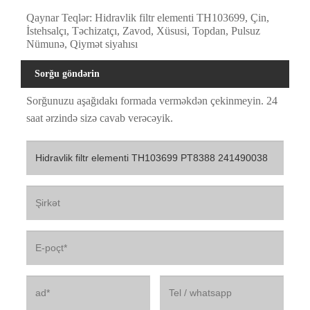
Qaynar Teqlər: Hidravlik filtr elementi TH103699, Çin,
İstehsalçı, Təchizatçı, Zavod, Xüsusi, Topdan, Pulsuz
Nümunə, Qiymət siyahısı
Sorğu göndərin
Sorğunuzu aşağıdakı formada verməkdən çekinmeyin. 24
saat ərzində sizə cavab verəcəyik.