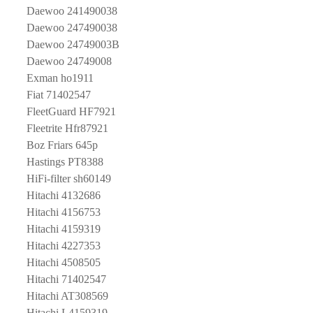
Daewoo 241490038
Daewoo 247490038
Daewoo 24749003B
Daewoo 24749008
Exman ho1911
Fiat 71402547
FleetGuard HF7921
Fleetrite Hfr87921
Boz Friars 645p
Hastings PT8388
HiFi-filter sh60149
Hitachi 4132686
Hitachi 4156753
Hitachi 4159319
Hitachi 4227353
Hitachi 4508505
Hitachi 71402547
Hitachi AT308569
Hitachi L4159319