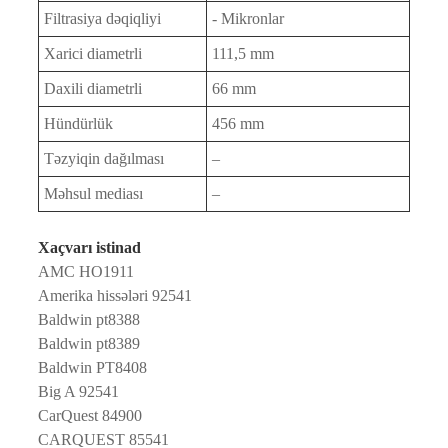
Filtrasiya dəqiqliyi
- Mikronlar
Xarici diametrli
111,5 mm
Daxili diametrli
66 mm
Hündürlük
456 mm
Təzyiqin dağılması
–
Məhsul mediası
–
Xaçvarı istinad
AMC HO1911
Amerika hissələri 92541
Baldwin pt8388
Baldwin pt8389
Baldwin PT8408
Big A 92541
CarQuest 84900
CARQUEST 85541