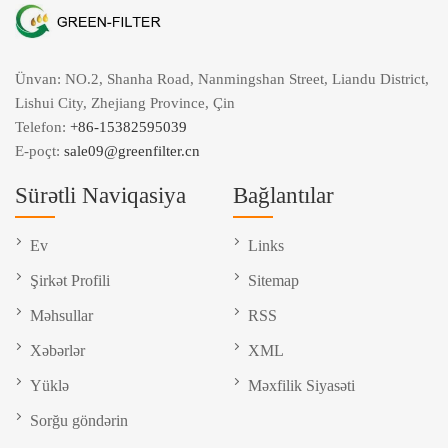
Ünvan: NO.2, Shanha Road, Nanmingshan Street, Liandu District,
Lishui City, Zhejiang Province, Çin
Telefon:
+86-15382595039
E-poçt:
sale09@greenfilter.cn
Sürətli Naviqasiya
Bağlantılar
Ev
Links
Şirkət Profili
Sitemap
Məhsullar
RSS
Xəbərlər
XML
Yüklə
Məxfilik Siyasəti
Sorğu göndərin