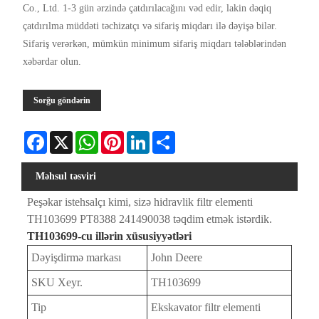
Co., Ltd. 1-3 gün ərzində çatdırılacağını vəd edir, lakin dəqiq
çatdırılma müddəti təchizatçı və sifariş miqdarı ilə dəyişə bilər.
Sifariş verərkən, mümkün minimum sifariş miqdarı tələblərindən
xəbərdar olun.
Sorğu göndərin
Facebook
X
WhatsApp
Pinterest
LinkedIn
Share
Məhsul təsviri
Peşəkar istehsalçı kimi, sizə hidravlik filtr elementi
TH103699 PT8388 241490038 təqdim etmək istərdik.
TH103699-cu illərin xüsusiyyətləri
Dəyişdirmə markası
John Deere
SKU Xeyr.
TH103699
Tip
Ekskavator filtr elementi