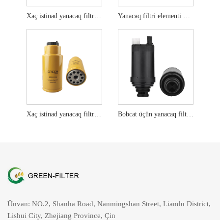
Xaç istinad yanacaq filtri elementi FS20203
Yanacaq filtri elementi FS20403
Xaç istinad yanacaq filtri elementi 423-8524
Bobcat üçün yanacaq filtri 7023589
Ünvan: NO.2, Shanha Road, Nanmingshan Street, Liandu District,
Lishui City, Zhejiang Province, Çin