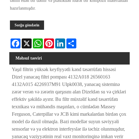
təmin edən bir dəmir və plastikdən ibarət bir kompozit materialdan
hazırlanmışdır.
Sorğu göndərin
Facebook
X
WhatsApp
Pinterest
LinkedIn
Share
Məhsul təsviri
Yaşıl filtrin yüksək keyfiyyətli kənd təsərrüfatı hissəsi
Dizel yanacaq filtri pompası 4132A018 26560163
4132A015 4226937M91 Ulpk0038, yanacaq sisteminə
zərər verən və zərərin qarşısını alan Dizeldən su və çirkləri
effektiv şəkildə ayırır. Bu filtr müxtəlif kənd təsərrüfatı
texnikası və mühəndis maşınları, o cümlədən Massey
Ferguson, Caterpillar və JCB kimi markalardan birdən çox
model də daxil olmaqla. Bəzi modellər suyun səviyyəli
sensorlar və ya elektron interfeyslər ilə təchiz olunmuşdur,
yanacaq vəziyyətinin real vaxt monitorinqinə imkan verir