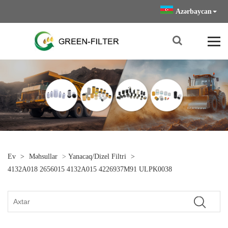
Azərbaycan
Ev
>
Məhsullar
>
Yanacaq/Dizel Filtri
>
4132A018 2656015 4132A015 4226937M91 ULPK0038