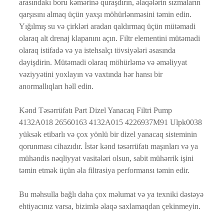
arasındakı boru kəmərinə quraşdırın, əlaqələrin sızmaların
qarşısını almaq üçün yaxşı möhürlənməsini təmin edin.
Yığılmış su və çirkləri aradan qaldırmaq üçün mütəmadi
olaraq alt drenaj klapanını açın. Filtr elementini mütəmadi
olaraq istifadə və ya istehsalçı tövsiyələri əsasında
dəyişdirin. Mütəmadi olaraq möhürləmə və əməliyyat
vəziyyətini yoxlayın və vaxtında hər hansı bir
anormallıqları həll edin.
Kənd Təsərrüfatı Part Dizel Yanacaq Filtri Pump
4132A018 26560163 4132A015 4226937M91 Ulpk0038
yüksək etibarlı və çox yönlü bir dizel yanacaq sisteminin
qorunması cihazıdır. İstər kənd təsərrüfatı maşınları və ya
mühəndis nəqliyyat vasitələri olsun, sabit mühərrik işini
təmin etmək üçün əla filtrasiya performansı təmin edir.
Bu məhsulla bağlı daha çox məlumat və ya texniki dəstəyə
ehtiyacınız varsa, bizimlə əlaqə saxlamaqdan çekinmeyin.