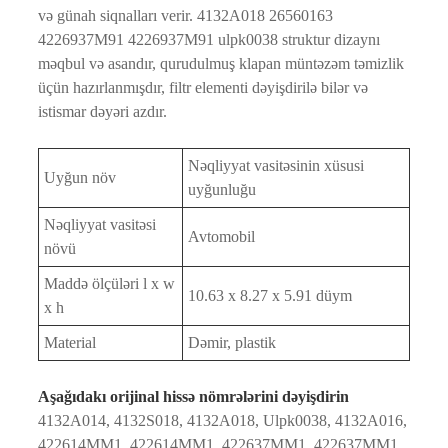
və günah siqnalları verir. 4132A018 26560163
4226937M91 4226937M91 ulpk0038 struktur dizaynı
məqbul və asandır, qurudulmuş klapan müntəzəm təmizlik
üçün hazırlanmışdır, filtr elementi dəyişdirilə bilər və
istismar dəyəri azdır.
Nəqliyyat vasitəsinin xüsusi
Uyğun növ
uyğunluğu
Nəqliyyat vasitəsi
Avtomobil
növü
Maddə ölçüləri l x w
10.63 x 8.27 x 5.91 düym
x h
Material
Dəmir, plastik
Aşağıdakı orijinal hissə nömrələrini dəyişdirin
4132A014, 4132S018, 4132A018, Ulpk0038, 4132A016,
422614MM1, 422614MM1, 422637MM1, 422637MM1,