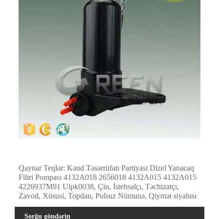
Qaynar Teqlər: Kənd Təsərrüfatı Partiyası Dizel Yanacaq
Filtri Pompası 4132A018 2656018 4132A015 4132A015
4226937M91 Ulpk0038, Çin, İstehsalçı, Təchizatçı,
Zavod, Xüsusi, Topdan, Pulsuz Nümunə, Qiymət siyahısı
Sorğu göndərin