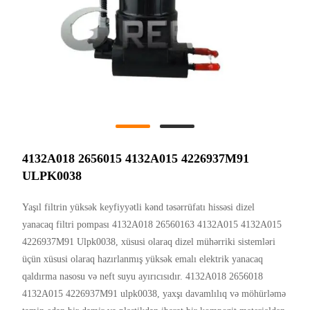
4132A018 2656015 4132A015 4226937M91
ULPK0038
Yaşıl filtrin yüksək keyfiyyətli kənd təsərrüfatı hissəsi dizel
yanacaq filtri pompası 4132A018 26560163 4132A015 4132A015
4226937M91 Ulpk0038, xüsusi olaraq dizel mühərriki sistemləri
üçün xüsusi olaraq hazırlanmış yüksək emalı elektrik yanacaq
qaldırma nasosu və neft suyu ayırıcısıdır. 4132A018 2656018
4132A015 4226937M91 ulpk0038, yaxşı davamlılıq və möhürləmə