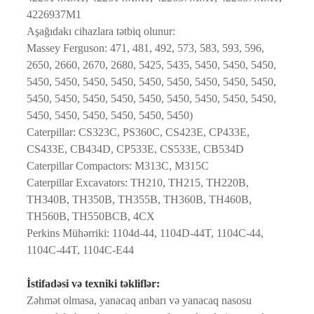
4226937M1
Aşağıdakı cihazlara tətbiq olunur:
Massey Ferguson: 471, 481, 492, 573, 583, 593, 596,
2650, 2660, 2670, 2680, 5425, 5435, 5450, 5450, 5450,
5450, 5450, 5450, 5450, 5450, 5450, 5450, 5450, 5450,
5450, 5450, 5450, 5450, 5450, 5450, 5450, 5450, 5450,
5450, 5450, 5450, 5450, 5450, 5450)
Caterpillar: CS323C, PS360C, CS423E, CP433E,
CS433E, CB434D, CP533E, CS533E, CB534D
Caterpillar Compactors: M313C, M315C
Caterpillar Excavators: TH210, TH215, TH220B,
TH340B, TH350B, TH355B, TH360B, TH460B,
TH560B, TH550BCB, 4CX
Perkins Mühərriki: 1104d-44, 1104D-44T, 1104C-44,
1104C-44T, 1104C-E44
İstifadəsi və texniki təkliflər:
Zəhmət olmasa, yanacaq anbarı və yanacaq nasosu