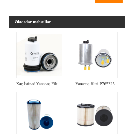
Əlaqədar məhsullar
Xaç İstinad Yanacaq Filtri 837079726
Yanacaq filtri P765325