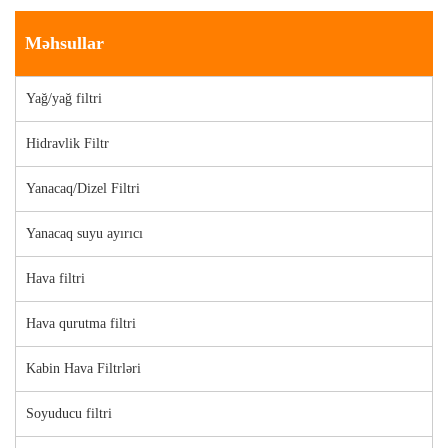
Məhsullar
Yağ/yağ filtri
Hidravlik Filtr
Yanacaq/Dizel Filtri
Yanacaq suyu ayırıcı
Hava filtri
Hava qurutma filtri
Kabin Hava Filtrləri
Soyuducu filtri