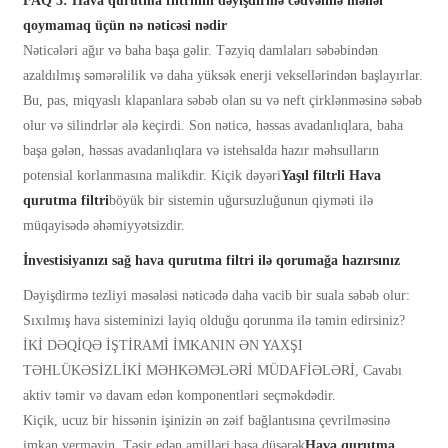
FAQ 3: Hava qurutma filtrinin dəyişdirmə cədvəlinə məhəl
qoymamaq üçün nə nəticəsi nədir
Nəticələri ağır və baha başa gəlir. Təzyiq damlaları səbəbindən
azaldılmış səmərəlilik və daha yüksək enerji veksellərindən başlayırlar.
Bu, pas, miqyaslı klapanlara səbəb olan su və neft çirklənməsinə səbəb
olur və silindrlər ələ keçirdi. Son nəticə, həssas avadanlıqlara, baha
başa gələn, həssas avadanlıqlara və istehsalda hazır məhsulların
potensial korlanmasına malikdir. Kiçik dəyəri
Yaşıl filtrli
Hava
qurutma filtri
böyük bir sistemin uğursuzluğunun qiyməti ilə
müqayisədə əhəmiyyətsizdir.
İnvestisiyanızı sağ hava qurutma filtri ilə qorumağa hazırsınız
Dəyişdirmə tezliyi məsələsi nəticədə daha vacib bir suala səbəb olur:
Sıxılmış hava sisteminizi layiq olduğu qorunma ilə təmin edirsiniz?
İKİ DƏQİQƏ İŞTİRAMİ İMKANIN ƏN YAXŞI
TƏHLÜKƏSİZLİKİ MƏHKƏMƏLƏRİ MÜDAFİƏLƏRİ, Cavabı
aktiv təmir və davam edən komponentləri seçməkdədir.
Kiçik, ucuz bir hissənin işinizin ən zəif bağlantısına çevrilməsinə
imkan verməyin. Təsir edən amilləri başa düşərək
Hava qurutma