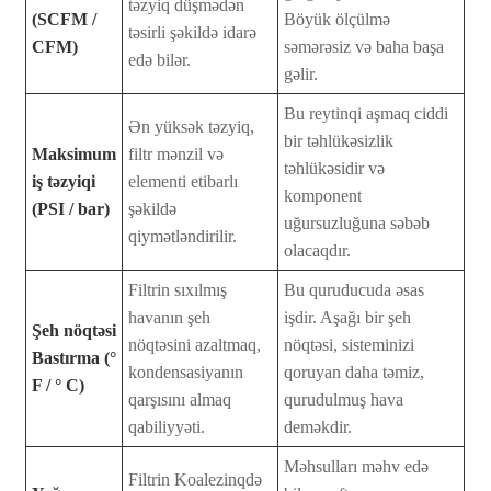
təzyiq düşmədən
(SCFM /
Böyük ölçülmə
təsirli şəkildə idarə
CFM)
səmərəsiz və baha başa
edə bilər.
gəlir.
Bu reytinqi aşmaq ciddi
Ən yüksək təzyiq,
bir təhlükəsizlik
Maksimum
filtr mənzil və
təhlükəsidir və
iş təzyiqi
elementi etibarlı
komponent
(PSI / bar)
şəkildə
uğursuzluğuna səbəb
qiymətləndirilir.
olacaqdır.
Filtrin sıxılmış
Bu quruducuda əsas
havanın şeh
işdir. Aşağı bir şeh
Şeh nöqtəsi
nöqtəsini azaltmaq,
nöqtəsi, sisteminizi
Bastırma (°
kondensasiyanın
qoruyan daha təmiz,
F / ° C)
qarşısını almaq
qurudulmuş hava
qabiliyyəti.
deməkdir.
Məhsulları məhv edə
Filtrin Koalezinqdə