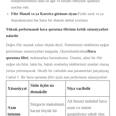
kompressorunuzu daha da ağır və tullantı enerjisini işləməyə
məcbur edir.
Filtr Mənzil və ya Kartricə görünən ziyan:
Fiziki zərər və ya
deqradasiyanın hər hansı bir əlaməti dərhal yoxlama.
Yüksək performanslı hava qurutma filtrinin kritik xüsusiyyətləri
nələrdir
Doğru filtr seçmək yalnız ölçüdə deyil; Sisteminizin tələblərinə uyğun
performans xüsusiyyətləri haqqında. Qiymətləndirərkən
Hava
qurutma filtri
, məlumatlara baxmalısınız. Ümumi, adsız bir filtr
uyğun ola bilər, lakin bu, bahalı avadanlıq tələblərinizi standart olaraq
yerinə yetirməyəcək. Ətraflı bir cədvəldə əsas parametrləri parçalayaq.
Cədvəl 1: Bir hava qurutma filtri üçün əsas performans xüsusiyyətləri
Sizin üçün nə
Xüsusiyyət
Niyə vacibdir
deməkdir
Alt hissəsi məhdud hava
Süzgəcin maksimum
Axın
axını və sistem
həcmi böyük bir
tutumu
gərginliyinə səbəb olur.