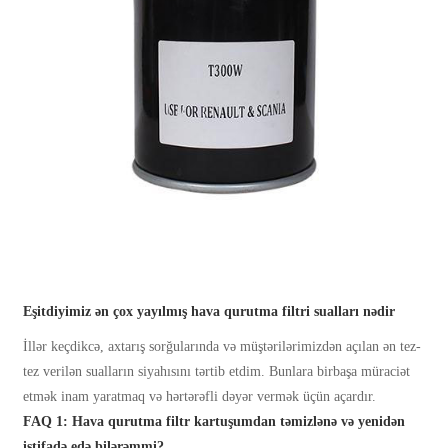
Eşitdiyimiz ən çox yayılmış hava qurutma filtri sualları nədir
İllər keçdikcə, axtarış sorğularında və müştərilərimizdən açılan ən tez-
tez verilən sualların siyahısını tərtib etdim. Bunlara birbaşa müraciət
etmək inam yaratmaq və hərtərəfli dəyər vermək üçün açardır.
FAQ 1: Hava qurutma filtr kartuşumdan təmizlənə və yenidən
istifadə edə bilərəmmi?