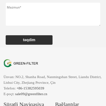
təqdim
Ünvan: NO.2, Shanha Road, Nanmingshan Street, Liandu District,
Lishui City, Zhejiang Province, Çin
Telefon:
+86-15382595039
E-poçt:
sale09@greenfilter.cn
Sürətli Naviqasiya
Bağlantılar