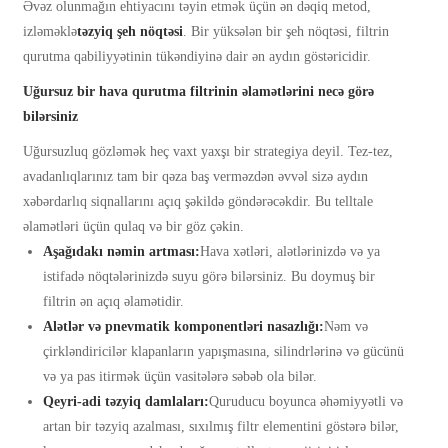
Əvəz olunmağın ehtiyacını təyin etmək üçün ən dəqiq metod,
izləməklə
təzyiq şeh nöqtəsi
. Bir yüksələn bir şeh nöqtəsi, filtrin
qurutma qabiliyyətinin tükəndiyinə dair ən aydın göstəricidir.
Uğursuz bir hava qurutma filtrinin əlamətlərini necə görə
bilərsiniz
Uğursuzluq gözləmək heç vaxt yaxşı bir strategiya deyil. Tez-tez,
avadanlıqlarınız tam bir qəza baş verməzdən əvvəl sizə aydın
xəbərdarlıq siqnallarını açıq şəkildə göndərəcəkdir. Bu telltale
əlamətləri üçün qulaq və bir göz çəkin.
Aşağıdakı nəmin artması:
Hava xətləri, alətlərinizdə və ya
istifadə nöqtələrinizdə suyu görə bilərsiniz. Bu doymuş bir
filtrin ən açıq əlamətidir.
Alətlər və pnevmatik komponentləri nasazlığı:
Nəm və
çirkləndiricilər klapanların yapışmasına, silindrlərinə və gücünü
və ya pas itirmək üçün vasitələrə səbəb ola bilər.
Qeyri-adi təzyiq damlaları:
Quruducu boyunca əhəmiyyətli və
artan bir təzyiq azalması, sıxılmış filtr elementini göstərə bilər,