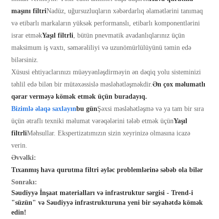
maşını filtri
Nadüz, uğursuzluqların xəbərdarlıq əlamətlərini tanımaq
və etibarlı markaların yüksək performanslı, etibarlı komponentlərini
israr etmək
Yaşıl filtrli
, bütün pnevmatik avadanlıqlarınız üçün
maksimum iş vaxtı, səmərəliliyi və uzunömürlülüyünü təmin edə
bilərsiniz.
Xüsusi ehtiyaclarınızı müəyyənləşdirməyin ən dəqiq yolu sisteminizi
təhlil edə bilən bir mütəxəssislə məsləhətləşməkdir.
Ən çox məlumatlı
qərar verməyə kömək etmək üçün buradayıq.
Bizimlə əlaqə saxlayın
bu gün
Şəxsi məsləhətləşmə və ya tam bir sıra
üçün ətraflı texniki məlumat vərəqələrini tələb etmək üçün
Yaşıl
filtrli
Məhsullar. Ekspertizatımızın sizin xeyrinizə olmasına icazə
verin.
Əvvəlki:
Tıxanmış hava qurutma filtri əyləc problemlərinə səbəb ola bilər
Sonrakı:
Səudiyyə İnşaat materialları və infrastruktur sərgisi - Trend-i
"süzün" və Səudiyyə infrastrukturuna yeni bir səyahətdə kömək
edin!