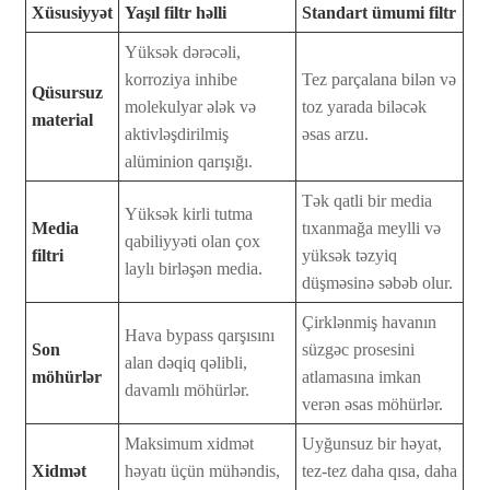
Xüsusiyyət
Yaşıl filtr həlli
Standart ümumi filtr
Yüksək dərəcəli,
korroziya inhibe
Tez parçalana bilən və
Qüsursuz
molekulyar ələk və
toz yarada biləcək
material
aktivləşdirilmiş
əsas arzu.
alüminion qarışığı.
Tək qatli bir media
Yüksək kirli tutma
Media
tıxanmağa meylli və
qabiliyyəti olan çox
filtri
yüksək təzyiq
laylı birləşən media.
düşməsinə səbəb olur.
Çirklənmiş havanın
Hava bypass qarşısını
Son
süzgəc prosesini
alan dəqiq qəlibli,
möhürlər
atlamasına imkan
davamlı möhürlər.
verən əsas möhürlər.
Maksimum xidmət
Uyğunsuz bir həyat,
Xidmət
həyatı üçün mühəndis,
tez-tez daha qısa, daha