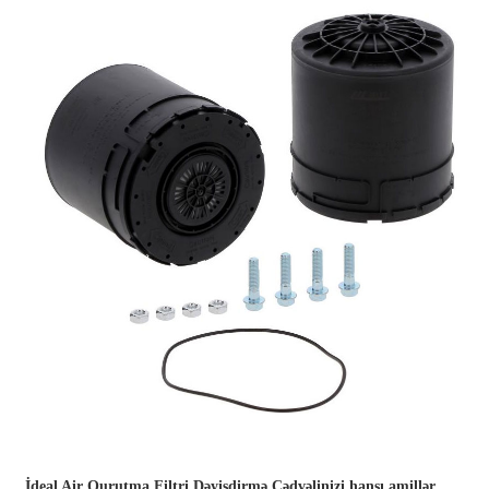
İdeal Air Qurutma Filtri Dəyişdirmə Cədvəlinizi hansı amillər