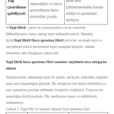
Yağ
bilən neft
səmərəliliyi və hava
çıxarılması
çirklənməsindən həssas
aerozollarını hava
qabiliyyəti
alətlər və prosesləri
axınından çıxarır.
qoruyur.
At
Yaşıl filtrli
, yalnız bu xüsusiyyətlərə cavab vermirik;
Məhsullarımızı onları aşmaq üçün mühəndis edirik. Məsələn,
bizim
Yaşıl filtrli
Hava qurutma filtri
Kartriclər, reytinqli axın və
təzyiqlərdə ardıcıl performans üçün sınaqdan keçirilir, reklam
olunanları tam almağınızı təmin edir.
Yaşıl filtrli hava qurutma filtri standart seçimlərlə necə müqayisə
olunur
Xüsusiyyətləri sadalamaq üçün bir şeydir, ancaq bir məhsulun rəqabətə
qarşı necə dayandığını görmək. Bu müqayisə real dünya etibarlılıq və
xərc qənaətinə çevrilən mühəndis fərqlərini vurğulayır. Fərq tez-tez
susuzluğun keyfiyyətində, filtr mediasının inşası və möhürlərin
möhkəmliyi.
Cədvəl 2: Yaşıl filtr vs standart ümumi hava qurutma filtri