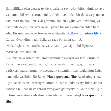
İki onillikdə olan axtarış tendensiyalarını seyr edən birisi kimi, sənaye
və avtomobil sektorlarında inkişaf edir, baxımdan bir daha və yenidən
baxılması ilə bağlı bir sual gördüm. Bu, ən uyğun yeni texnologiya
haqqında deyil; Hər şeyi rəvan işləyən bir əsas komponentdən bəhs
edir. Bu sual, nə qədər tez-tez əvəz etməlisiniz
Hava qurutma filtri
.
Cavab, öyrəndim, nadir hallarda sadə bir nömrədir. Bu,
avadanlıqlarınıza, ətrafınıza və səmərəliliyə bağlı öhdəliyinizə
əsaslanan bir tənlikdir.
Sıxılmış hava sisteminizi əməliyyatınızın ağciyərləri kimi düşünün.
Təmiz hava sağlamlığımız üçün çox vacibdir, təmiz, quru hava
vasitələri, maşınlarınız və pnevmatik sistemlərinizin sağlamlığı üçün
tamamilə vacibdir. Bir laqeyd
Hava qurutma filtri
Avadanlıqlarınız
üçün tənəffüs bir infeksiyası kimidir - bir müddət işləyə bilər, amma
nəticədə bu, bahalı və zərərli vəziyyətə gətirəcəkdir. Gəlin sizin üçün
optimal əvəzetmə cədvəlini təyin edən amillərə dalaq
Hava qurutma
filtri
.