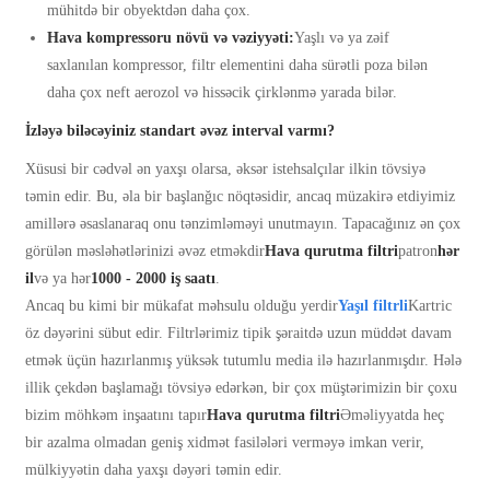
mühitdə bir obyektdən daha çox.
Hava kompressoru növü və vəziyyəti:
Yaşlı və ya zəif
saxlanılan kompressor, filtr elementini daha sürətli poza bilən
daha çox neft aerozol və hissəcik çirklənmə yarada bilər.
İzləyə biləcəyiniz standart əvəz interval varmı?
Xüsusi bir cədvəl ən yaxşı olarsa, əksər istehsalçılar ilkin tövsiyə
təmin edir. Bu, əla bir başlanğıc nöqtəsidir, ancaq müzakirə etdiyimiz
amillərə əsaslanaraq onu tənzimləməyi unutmayın. Tapacağınız ən çox
görülən məsləhətlərinizi əvəz etməkdir
Hava qurutma filtri
patron
hər
il
və ya hər
1000 - 2000 iş saatı
.
Ancaq bu kimi bir mükafat məhsulu olduğu yerdir
Yaşıl filtrli
Kartric
öz dəyərini sübut edir. Filtrlərimiz tipik şəraitdə uzun müddət davam
etmək üçün hazırlanmış yüksək tutumlu media ilə hazırlanmışdır. Hələ
illik çekdən başlamağı tövsiyə edərkən, bir çox müştərimizin bir çoxu
bizim möhkəm inşaatını tapır
Hava qurutma filtri
Əməliyyatda heç
bir azalma olmadan geniş xidmət fasilələri verməyə imkan verir,
mülkiyyətin daha yaxşı dəyəri təmin edir.