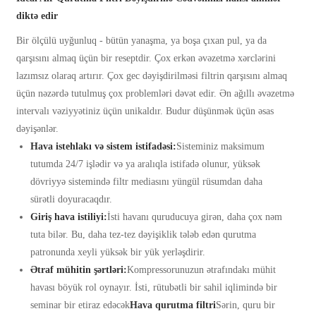
diktə edir
Bir ölçülü uyğunluq - bütün yanaşma, ya boşa çıxan pul, ya da
qarşısını almaq üçün bir reseptdir. Çox erkən əvəzetmə xərclərini
lazımsız olaraq artırır. Çox gec dəyişdirilməsi filtrin qarşısını almaq
üçün nəzərdə tutulmuş çox problemləri dəvət edir. Ən ağıllı əvəzetmə
intervalı vəziyyətiniz üçün unikaldır. Budur düşünmək üçün əsas
dəyişənlər.
Hava istehlakı və sistem istifadəsi:
Sisteminiz maksimum
tutumda 24/7 işlədir və ya aralıqla istifadə olunur, yüksək
dövriyyə sistemində filtr mediasını yüngül rüsumdan daha
sürətli doyuracaqdır.
Giriş hava istiliyi:
İsti havanı quruducuya girən, daha çox nəm
tuta bilər. Bu, daha tez-tez dəyişiklik tələb edən qurutma
patronunda xeyli yüksək bir yük yerləşdirir.
Ətraf mühitin şərtləri:
Kompressorunuzun ətrafındakı mühit
havası böyük rol oynayır. İsti, rütubətli bir sahil iqlimində bir
seminar bir etiraz edəcək
Hava qurutma filtri
Sərin, quru bir