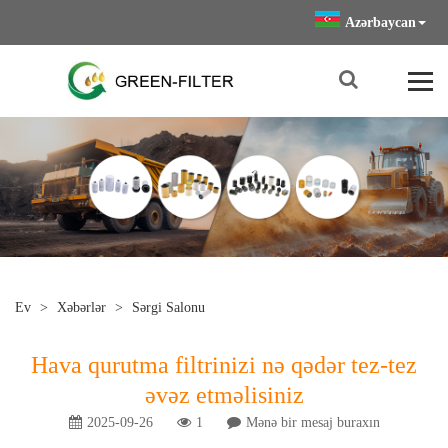
Azərbaycan
Ev
>
Xəbərlər
>
Sərgi Salonu
Hava qurutma filtrinizi nə qədər tez-tez
əvəz etməlisiniz
2025-09-26
1
Mənə bir mesaj buraxın