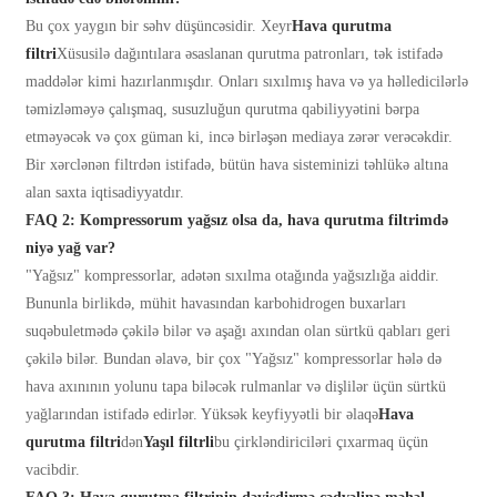
Bu çox yaygın bir səhv düşüncəsidir. Xeyr
Hava qurutma
filtri
Xüsusilə dağıntılara əsaslanan qurutma patronları, tək istifadə
maddələr kimi hazırlanmışdır. Onları sıxılmış hava və ya həlledicilərlə
təmizləməyə çalışmaq, susuzluğun qurutma qabiliyyətini bərpa
etməyəcək və çox güman ki, incə birləşən mediaya zərər verəcəkdir.
Bir xərclənən filtrdən istifadə, bütün hava sisteminizi təhlükə altına
alan saxta iqtisadiyyatdır.
FAQ 2: Kompressorum yağsız olsa da, hava qurutma filtrimdə
niyə yağ var?
"Yağsız" kompressorlar, adətən sıxılma otağında yağsızlığa aiddir.
Bununla birlikdə, mühit havasından karbohidrogen buxarları
suqəbuletmədə çəkilə bilər və aşağı axından olan sürtkü qabları geri
çəkilə bilər. Bundan əlavə, bir çox "Yağsız" kompressorlar hələ də
hava axınının yolunu tapa biləcək rulmanlar və dişlilər üçün sürtkü
yağlarından istifadə edirlər. Yüksək keyfiyyətli bir əlaqə
Hava
qurutma filtri
dən
Yaşıl filtrli
bu çirkləndiriciləri çıxarmaq üçün
vacibdir.