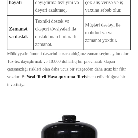
həyatı
dəyişdirmə tezliyini və
çox alış-verişə və iş
dəyəri azaltmaq.
vaxtına səbəb olur.
Texniki dəstək və
Müştəri dəstəyi ilə
Zəmanət
ekspert tövsiyələri ilə
məhdud və ya
və dəstək
dəstəklənən hərtərəfli
zəmanət yoxdur.
zəmanət.
Mülkiyyətin ümumi dəyərini nəzərə aldığınız zaman seçim aydın olur.
Tez-tez dəyişdirmək və 10.000 dollarlıq bir pnevmatik klapan
çatışmazlığı riskləri olan daha ucuz bir süzgəcdən daha ucuz bir filtr
yoxdur. Bu
Yaşıl filtrli
Hava qurutma filtri
sistem etibarlılığına bir
investisiya.